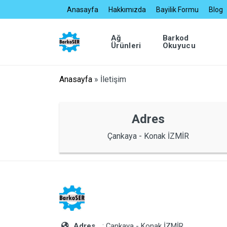
Anasayfa
Hakkımızda
Bayilik Formu
Blog
Ağ
Barkod
Ürünleri
Okuyucu
Anasayfa
»
İletişim
Adres
Çankaya - Konak İZMİR
Adres
: Çankaya - Konak İZMİR