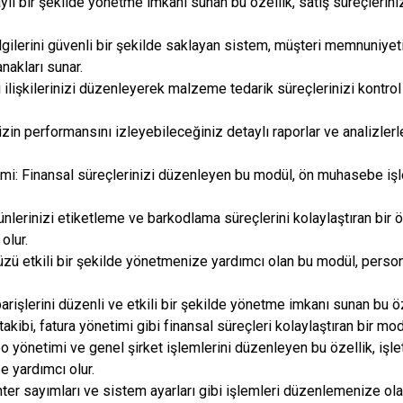
taylı bir şekilde yönetme imkanı sunan bu özellik, satış süreçlerin
lgilerini güvenli bir şekilde saklayan sistem, müşteri memnuniyet
nakları sunar.
i ilişkilerinizi düzenleyerek malzeme tedarik süreçlerinizi kontrol
zin performansını izleyebileceğiniz detaylı raporlar ve analizlerle
: Finansal süreçlerinizi düzenleyen bu modül, ön muhasebe işl
ünlerinizi etiketleme ve barkodlama süreçlerini kolaylaştıran bir ö
olur.
üzü etkili bir şekilde yönetmenize yardımcı olan bu modül, pers
arişlerini düzenli ve etkili bir şekilde yönetme imkanı sunan bu öze
takibi, fatura yönetimi gibi finansal süreçleri kolaylaştıran bir mod
o yönetimi ve genel şirket işlemlerini düzenleyen bu özellik, işl
e yardımcı olur.
er sayımları ve sistem ayarları gibi işlemleri düzenlemenize ola