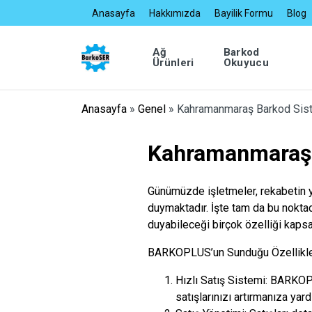
Anasayfa
Hakkımızda
Bayilik Formu
Blog
Ağ
Barkod
Ürünleri
Okuyucu
Anasayfa
»
Genel
»
Kahramanmaraş Barkod Sis
Kahramanmaraş 
Günümüzde işletmeler, rekabetin yo
duymaktadır. İşte tam da bu nokt
duyabileceği birçok özelliği kapsa
BARKOPLUS’un Sunduğu Özellikle
Hızlı Satış Sistemi: BARKOPLU
satışlarınızı artırmanıza yard