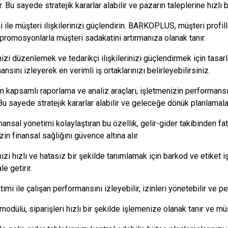
. Bu sayede stratejik kararlar alabilir ve pazarın taleplerine hızlı b
 ile müşteri ilişkilerinizi güçlendirin. BARKOPLUS, müşteri profill
promosyonlarla müşteri sadakatini artırmanıza olanak tanır.
nizi düzenlemek ve tedarikçi ilişkilerinizi güçlendirmek için tasa
nsını izleyerek en verimli iş ortaklarınızı belirleyebilirsiniz.
kapsamlı raporlama ve analiz araçları, işletmenizin performansın
u sayede stratejik kararlar alabilir ve geleceğe dönük planlamalar
al yönetimi kolaylaştıran bu özellik, gelir-gider takibinden fatu
in finansal sağlığını güvence altına alır.
nizi hızlı ve hatasız bir şekilde tanımlamak için barkod ve etiket
e getirir.
 ile çalışan performansını izleyebilir, izinleri yönetebilir ve pers
modülü, siparişleri hızlı bir şekilde işlemenize olanak tanır ve müş