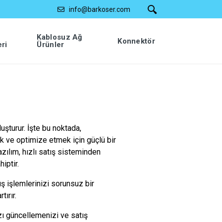
info@barkoser.com
Kablosuz Ağ
Konnektör
eri
Ürünler
uşturur. İşte bu noktada,
 ve optimize etmek için güçlü bir
zılım, hızlı satış sisteminden
iptir.
ış işlemlerinizi sorunsuz bir
ırır.
ızı güncellemenizi ve satış