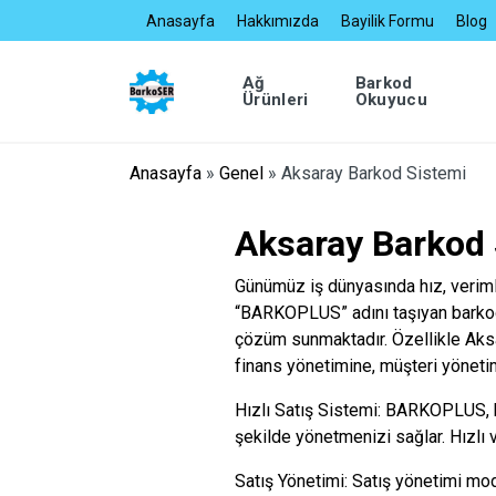
Anasayfa
Hakkımızda
Bayilik Formu
Blog
Ağ
Barkod
Ürünleri
Okuyucu
Anasayfa
»
Genel
»
Aksaray Barkod Sistemi
Aksaray Barkod 
Günümüz iş dünyasında hız, verimlil
“BARKOPLUS” adını taşıyan barkod 
çözüm sunmaktadır. Özellikle Aksar
finans yönetimine, müşteri yöneti
Hızlı Satış Sistemi: BARKOPLUS, hız
şekilde yönetmenizi sağlar. Hızlı v
Satış Yönetimi: Satış yönetimi modü