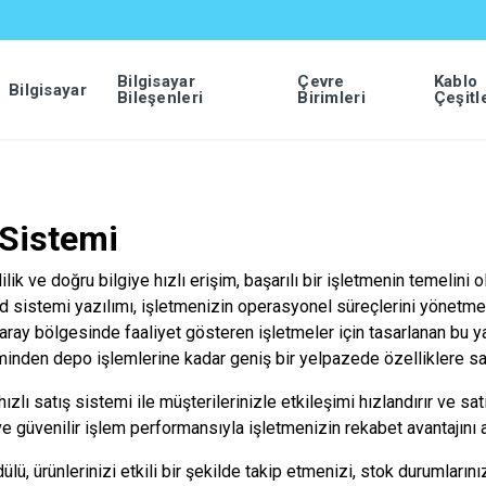
Bilgisayar
Çevre
Kablo
Bilgisayar
Bileşenleri
Birimleri
Çeşitl
Sistemi
ik ve doğru bilgiye hızlı erişim, başarılı bir işletmenin temelini ol
sistemi yazılımı, işletmenizin operasyonel süreçlerini yönetmek
ay bölgesinde faaliyet gösteren işletmeler için tasarlanan bu ya
minden depo işlemlerine kadar geniş bir yelpazede özelliklere sah
lı satış sistemi ile müşterilerinizle etkileşimi hızlandırır ve sat
e güvenilir işlem performansıyla işletmenizin rekabet avantajını art
lü, ürünlerinizi etkili bir şekilde takip etmenizi, stok durumların