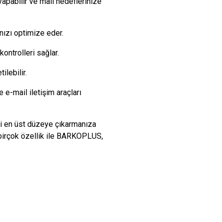
 yapabilir ve mali hedeflerinize
nızı optimize eder.
ontrolleri sağlar.
lebilir.
e-mail iletişim araçları
ni en üst düzeye çıkarmanıza
r birçok özellik ile BARKOPLUS,