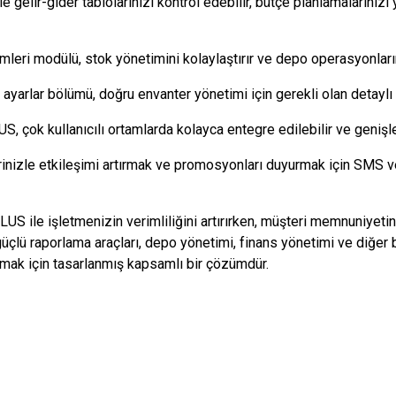
e gelir-gider tablolarınızı kontrol edebilir, bütçe planlamalarınızı
mleri modülü, stok yönetimini kolaylaştırır ve depo operasyonları
ayarlar bölümü, doğru envanter yönetimi için gerekli olan detaylı k
 çok kullanıcılı ortamlarda kolayca entegre edilebilir ve genişleti
inizle etkileşimi artırmak ve promosyonları duyurmak için SMS ve 
 ile işletmenizin verimliliğini artırırken, müşteri memnuniyeti
, güçlü raporlama araçları, depo yönetimi, finans yönetimi ve diğe
ımak için tasarlanmış kapsamlı bir çözümdür.