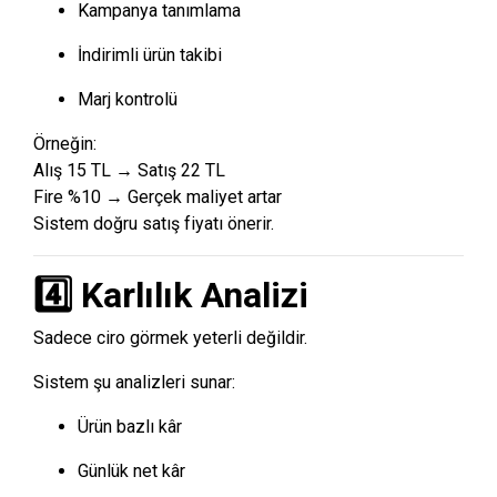
Kampanya tanımlama
İndirimli ürün takibi
Marj kontrolü
Örneğin:
Alış 15 TL → Satış 22 TL
Fire %10 → Gerçek maliyet artar
Sistem doğru satış fiyatı önerir.
4️⃣ Karlılık Analizi
Sadece ciro görmek yeterli değildir.
Sistem şu analizleri sunar:
Ürün bazlı kâr
Günlük net kâr