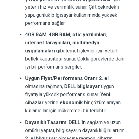
yeterli hız ve verimlilik sunar. Çift çekirdekli
yapı, günlük bilgisayar kullanımında yüksek
performans sağlar.
4GB RAM
:
4GB RAM
,
ofis yazılımları
,
internet tarayıcıları
,
multimedya
uygulamaları
gibi temel işlevler için yeterli
bellek kapasitesi sunar. Çoklu görevlerde dahi
iyi bir performans sergiler.
Uygun Fiyat/Performans Oranı
:
2. el
olmasına rağmen,
DELL bilgisayar
uygun
fiyatıyla yüksek performans sunar.
Yeni
cihazlar
yerine
ekonomik
bir çözüm arayan
kullanıcılar için mükemmel bir tercihtir.
Dayanıklı Tasarım
:
DELL'in
sağlam ve uzun
ömürlü yapısı, bilgisayarın dayanıklılığını artırır.
2. el
bilgisayar olmasına rağmen, cihazın